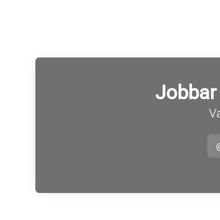
Jobbar 
Va