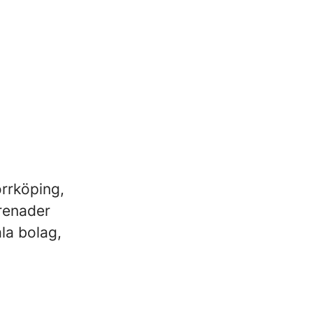
orrköping,
prenader
la bolag,