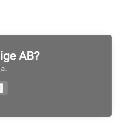
rige AB?
ga.
Logga in