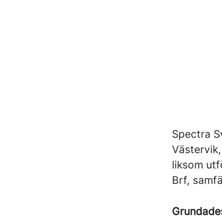
Spectra S
Västervik
liksom ut
Brf, samfä
Grundad